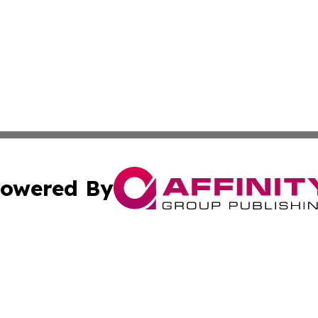
owered By
ubmit Press Release
Terms & Conditions
Copyright/DMCA
c. dba Affinity Group Publishing & Environmental Wire Ver
Cookie Settings / Your Privacy Choices