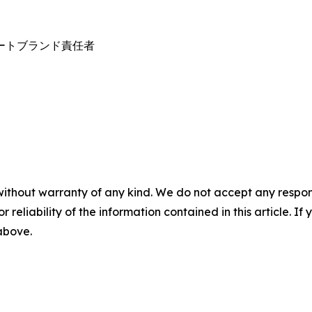
レートブランド責任者

without warranty of any kind. We do not accept any responsib
r reliability of the information contained in this article. I
 above.