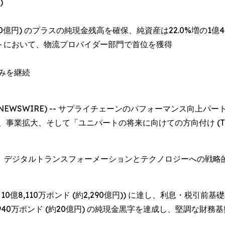
)
億円) のプラスの純現金残高を確保、純資産は22.0%増の1億4,5
」リストにおいて、物流プロバイダー部門で首位を獲得
みを継続
OBE NEWSWIRE) -- サプライチェーンのパフォーマンス向上パー
拡大、そして「ユニパートの将来に向けての方向付け (The Uni
、デジタルトランスフォーメーションとテクノロジーへの戦略
：10億8,110万ポンド (約2,290億円)) に達し、利息・税引前基礎利
点で940万ポンド (約20億円) の純現金黒字を達成し、堅調な