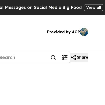
es on Social Media
Big Food vs. The People. Big 
View all
Provided by AGP
Share