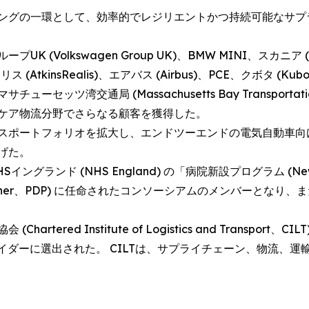
ングの一環として、効率的でレジリエントかつ持続可能なサプ
Volkswagen Group UK)、BMW MINI、スカニア (Sca
リス (AtkinsRealis)、エアバス (Airbus)、PCE、クボタ
交通局 (Massachusetts Bay Transportation Au
ケア物流分野でさらなる顧客を獲得した。
スポートフォリオを拡大し、エンドツーエンドの電気自動車向
げた。
ンド (NHS England) の「病院新設プログラム (New Ho
ry Partner、PDP) に任命されたコンソーシアムのメンバー
d Institute of Logistics and Transport、CILT
プロバイダーに選出された。 CILTは、サプライチェーン、物流