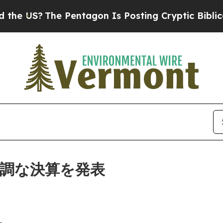
The Pentagon Is Posting Cryptic Biblical Messag
堅調な決算を発表