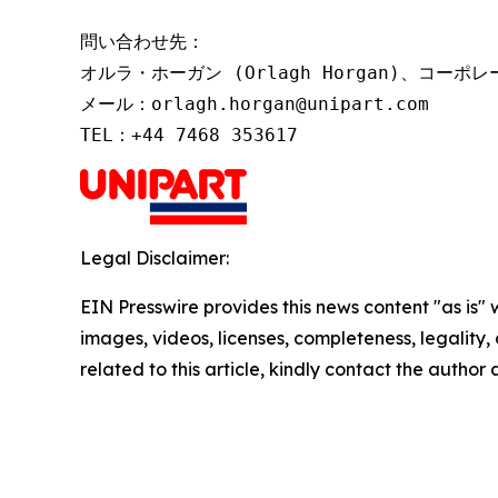
問い合わせ先：

オルラ・ホーガン (Orlagh Horgan)、コーポ
メール：orlagh.horgan@unipart.com

TEL：+44 7468 353617
Legal Disclaimer:
EIN Presswire provides this news content "as is" 
images, videos, licenses, completeness, legality, o
related to this article, kindly contact the author