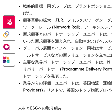
戦略的目標：同グループは、ブランドポジショニ
げた。
顧客基盤の拡大：JLR、フォルクスワーゲン・グループUK (
ワーク・レール (Network Rail)、アトキンスレア
新規顧客とのパートナーシップ：ユニパートは、マサチューセッツ湾
いった新規顧客を迎え入れ、自動車およびヘルス
グローバル展開とイノベーション：同社はサービ
ールドサービスなどの新ソリューションを立ち上
主要な業界パートナーシップ：ユニパートは、NHSイングラ
リバリーパートナー (Programme Delive
トナーシップを発表した。
業界からの評価：ユニパートは、英国物流・運輸協会 (Chartere
Providers)」リストで、英国のトップ物流
人材とESGへの取り組み