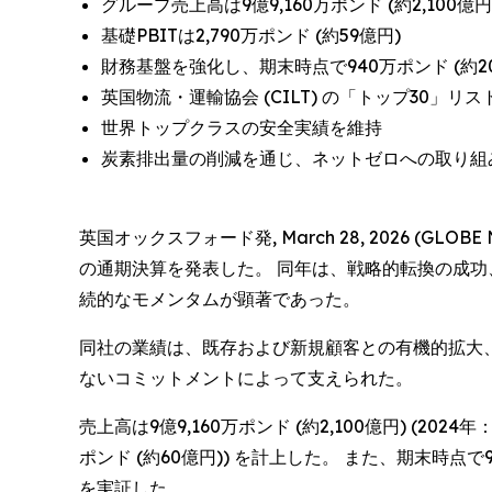
グループ売上高は9億9,160万ポンド (約2,100億円
基礎PBITは2,790万ポンド (約59億円)
財務基盤を強化し、期末時点で940万ポンド (約20
英国物流・運輸協会 (CILT) の「トップ30
世界トップクラスの安全実績を維持
炭素排出量の削減を通じ、ネットゼロへの取り組
英国オックスフォード発, March 28, 2026 (GL
の通期決算を発表した。 同年は、戦略的転換の成功、事業
続的なモメンタムが顕著であった。
同社の業績は、既存および新規顧客との有機的拡大
ないコミットメントによって支えられた。
売上高は9億9,160万ポンド (約2,100億円) (2024年
ポンド (約60億円)) を計上した。 また、期末時
を実証した。