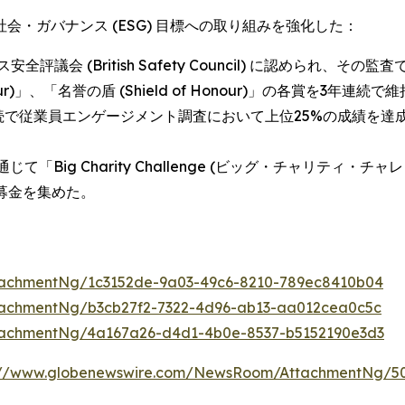
・ガバナンス (ESG) 目標への取り組みを強化した：
 (British Safety Council) に認められ、その監
nour)」、「名誉の盾 (Shield of Honour)」の各賞を3年連続
従業員エンゲージメント調査において上位25%の成績を達成し、「ユ
じて「Big Charity Challenge (ビッグ・チャリティ
える募金を集めた。
tachmentNg/1c3152de-9a03-49c6-8210-789ec8410b04
tachmentNg/b3cb27f2-7322-4d96-ab13-aa012cea0c5c
tachmentNg/4a167a26-d4d1-4b0e-8537-b5152190e3d3
://www.globenewswire.com/NewsRoom/AttachmentNg/50