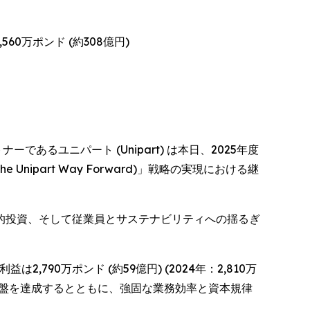
60万ポンド (約308億円)
トナーであるユニパート (Unipart) は本日、2025年度
part Way Forward)」戦略の実現における継
的投資、そして従業員とサステナビリティへの揺るぎ
益は2,790万ポンド (約59億円) (2024年：2,810万
財務基盤を達成するとともに、強固な業務効率と資本規律